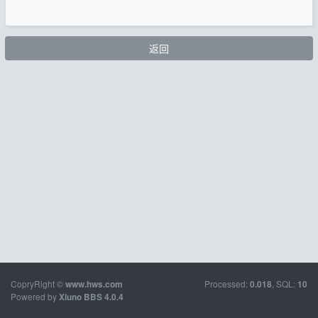
返回
CopryRight ©
Processed:
, SQL:
www.hws.com
0.018
10
Powered by
Xiuno BBS
4.0.4