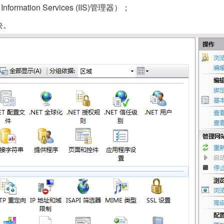
ormation Services (IIS)管理器）；
块。