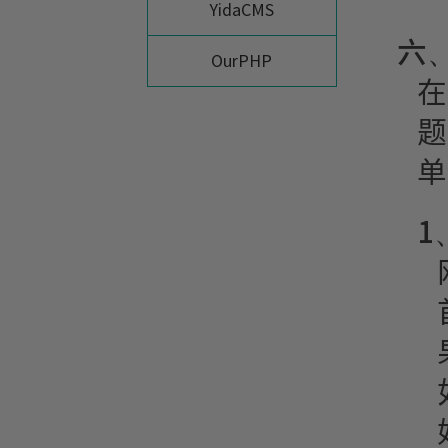
YidaCMS
六
OurPHP
在
题
单
1