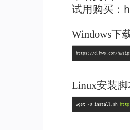
试用购买：
h
Windows
https://d.hws.com/hwsip
Linux安装
wget -O install.sh 
http