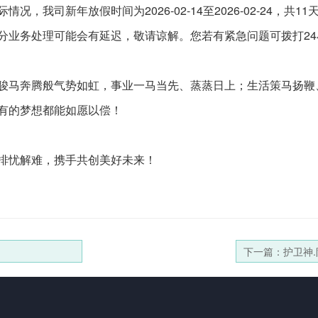
我司新年放假时间为2026-02-14至2026-02-24，共11天，
务处理可能会有延迟，敬请谅解。您若有紧急问题可拨打24小时客服
骏马奔腾般气势如虹，事业一马当先、蒸蒸日上；生活策马扬鞭
有的梦想都能如愿以偿！
排忧解难，携手共创美好未来！
下一篇：护卫神.防