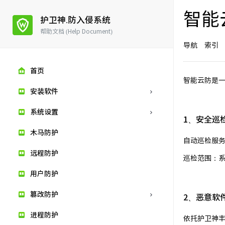
智能
护卫神.防入侵系统
帮助文档 (Help Document)
导航
索引
首页
智能云防是
安装软件
系统设置
1、安全巡
木马防护
自动巡检服
远程防护
巡检范围：系
用户防护
篡改防护
2、恶意软
进程防护
依托护卫神