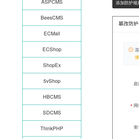
ASPCMS
添加防护规
BeesCMS
ECMall
ECShop
ShopEx
5vShop
HBCMS
SDCMS
ThinkPHP