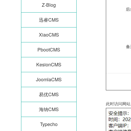
Z-Blog
迅睿CMS
XiaoCMS
PbootCMS
KesionCMS
JoomlaCMS
易优CMS
此时访问网站
海纳CMS
Typecho