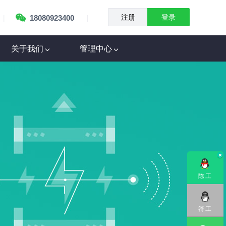
|
|
18080923400
注册
登录
关于我们
管理中心
陈工
符工