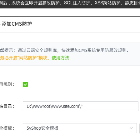
则后，系统会立即开启篡改防护、SQL注入防护、XSS跨站防护、静态